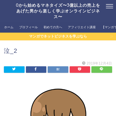
0から始めるマネタイズ〜3億以上の売上を
あげた男から楽しく学ぶオンラインビジネ
ス〜
ホーム
プロフィール
初めての方へ
アフィリエイト講座
【マンガ
マンガでネットビジネスを学ぶなら
泣_2
2019年12月4日