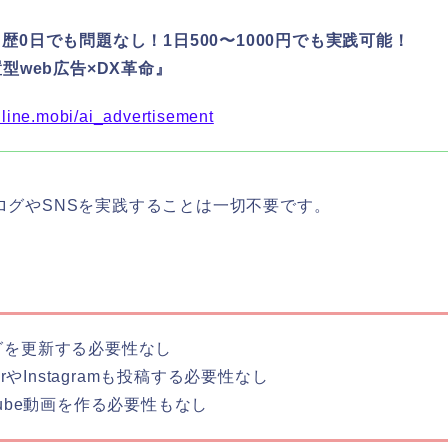
歴0日でも問題なし！1日500〜1000円でも実践可能！
置型web広告×DX革命』
jdline.mobi/ai_advertisement
ログやSNSを実践することは一切不要です。
グを更新する必要性なし
terやInstagramも投稿する必要性なし
Tube動画を作る必要性もなし