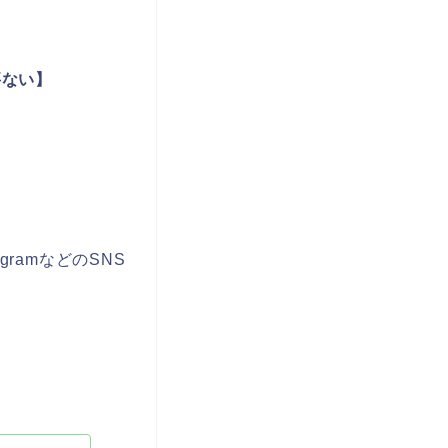
要ない】
agramなどのSNS