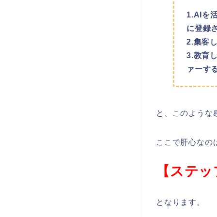
1.AI
に登録さ
2.集客
3.教育
ァーす
と、このような
ここで肝心なの
【ステップ
となります。