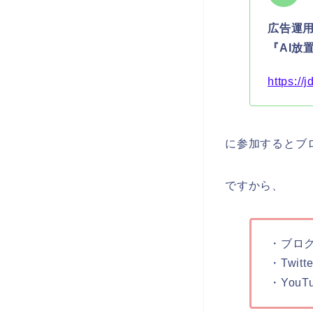
広告運用
『AI放
https://
に参加するとブ
ですから、
・ブロ
・Twit
・You