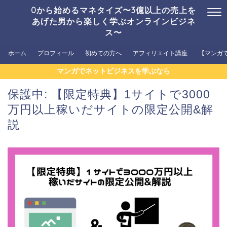
0から始めるマネタイズ〜3億以上の売上を
あげた男から楽しく学ぶオンラインビジネ
ス〜
ホーム
プロフィール
初めての方へ
アフィリエイト講座
【マンガ
マンガでネットビジネスを学ぶなら
保護中: 【限定特典】1サイトで3000
万円以上稼いだサイトの限定公開&解
説