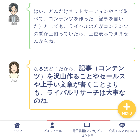
はい、どんだけネットサーフィンや本で調
べて、コンテンツを作った（記事を書い
トップ
山崎
た）としても、ライバルの方がコンテンツ
の質が上回っていたら、上位表示できませ
プロフィール
んからね。
電子書籍(マンガ)プレゼン
ト中
記事（コンテン
なるほど！だから、
ツ）を沢山作ることやセールス
公式メルマガ(LINE)
みゆ
や上手い文章が書くことより
も、ライバルリサーチは大事な
のね
。
MENU
え？どうゆうこと？？？
トップ
プロフィール
電子書籍(マンガ)プレ
公式メルマガ(LINE)
ゼント中