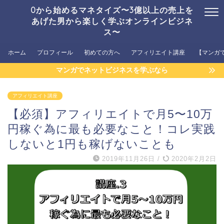
0から始めるマネタイズ〜3億以上の売上を
あげた男から楽しく学ぶオンラインビジネ
ス〜
ホーム
プロフィール
初めての方へ
アフィリエイト講座
【マンガ
マンガでネットビジネスを学ぶなら
アフィリエイト講座
【必須】アフィリエイトで月5〜10万
円稼ぐ為に最も必要なこと！コレ実践
しないと1円も稼げないことも
2019年11月26日
/
2020年2月2日