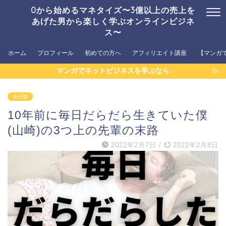
0から始めるマネタイズ〜3億以上の売上を
あげた男から楽しく学ぶオンラインビジネ
ス〜
ホーム
プロフィール
初めての方へ
アフィリエイト講座
【マンガ
マンガでネットビジネスを学ぶなら
未分類
10年前に毎日だらだら生きていた僕
(山崎)の3つ上の先輩の末路
2022年2月7日
/
2022年2月8日