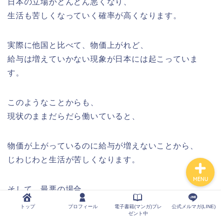
日本の立場がどんどん悪くなり、
生活も苦しくなっていく確率が高くなります。
トップ
実際に他国と比べて、物価上がれど、
プロフィール
給与は増えていかない現象が日本には起こっていま
す。
電子書籍(マンガ)プレゼン
ト中
このようなことからも、
現状のままだらだら働いていると、
公式メルマガ(LINE)
物価が上がっているのに給与が増えないことから、
じわじわと生活が苦しくなります。
MENU
そして、最悪の場合、
リストラされて貧困になる可能性もあります。
トップ
プロフィール
電子書籍(マンガ)プレ
公式メルマガ(LINE)
ゼント中