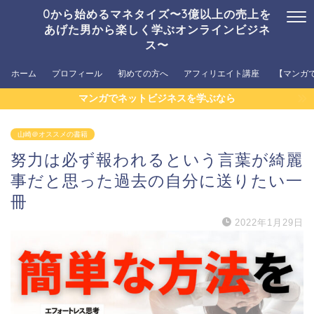
0から始めるマネタイズ〜3億以上の売上を
あげた男から楽しく学ぶオンラインビジネ
ス〜
ホーム
プロフィール
初めての方へ
アフィリエイト講座
【マンガ
マンガでネットビジネスを学ぶなら
山崎＠オススメの書籍
努力は必ず報われるという言葉が綺麗
事だと思った過去の自分に送りたい一
冊
2022年1月29日