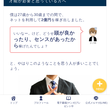
才能が必要と思っている方へ
トップ
僕は27歳から30歳までの間で、
ネットを利用して
2億円
を稼ぎ出しました。
プロフィール
頭が良か
いいなー。けど、どうせ
ったり、センスがあったか
電子書籍(マンガ)プレゼン
ダメ崎
ら
稼げたんでしょ？
ト中
公式メルマガ(LINE)
と、やはりこのようなことを思う人が多いことでし
ょう。
MENU
トップ
プロフィール
電子書籍(マンガ)プレ
公式メルマガ(LINE)
ゼント中