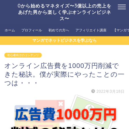
0から始めるマネタイズ〜3億以上の売上を
あげた男から楽しく学ぶオンラインビジネ
ス〜
ホーム
プロフィール
初めての方へ
アフィリエイト講座
【マンガ
マンガでネットビジネスを学ぶなら
初心者向けのコンテンツ
オンライン広告費を1000万円削減で
きた秘訣。僕が実際にやったことの一
つは・・・
2022年3月18日