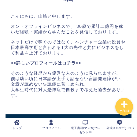
こんにちは、山崎と申します。
トップ
オン・オフラインビジネスで、 30歳で累計二億円を稼
いだ経験・実績から学んだことを発信しております。
プロフィール
ネットだけで稼ぐのではなく、ベンチャー企業の役員や
日本最高学府と言われるT大の先生と共にビジネスをし
電子書籍(マンガ)プレゼン
て利益を上げております。
ト中
>>詳しいプロフィールはコチラ<<
そのような経歴から優秀な人のように見られますが、
公式メルマガ(LINE)
僕は幼い頃に日本語が上手く話せない言語発達障がい、
文章が読めない失読症に苦しめられ、
大学生時代に対人恐怖症で自殺まで考えた過去がありま
す。
MENU
カテゴリー
トップ
プロフィール
電子書籍(マンガ)プレ
公式メルマガ(LINE)
ゼント中