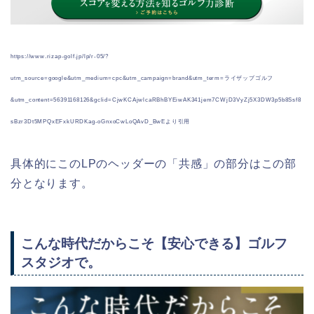
https://www.rizap-golf.jp/lp/r-05/?
utm_source=google&utm_medium=cpc&utm_campaign=brand&utm_term=ライザップゴルフ
&utm_content=56391168126&gclid=CjwKCAjwlcaRBhBYEiwAK341jem7CWjD3VyZj5X3DW3p5b8Ssf8
sBzr3Dt5MPQxEFxkURDKag-oGnxoCwLoQAvD_BwEより引用
具体的にこのLPのヘッダーの「共感」の部分はこの部
分となります。
こんな時代だからこそ
【安心できる】
ゴルフ
スタジオで。